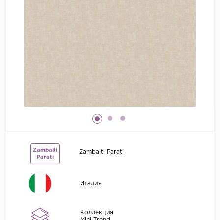
Grandeco
Kerama Marazzi
Marburg
..
Prima Italiana
Rasch
Roberto Borzagi
Sirpi
Victoria Stenova
Zambaiti
Zambaiti Parati
Zambaiti
Parati
Zambaiti Parati
Италия
Коллекция
Mini Trend