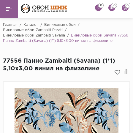
0
0
0
Назад
Назад
Главная
/
Каталог
/
Виниловые обои
/
Виниловые обои Zambaiti Parati
/
Виниловые обои Zambaiti Savana
/
Виниловые обои Savana 77556
...
Виниловые обои
Панно Zambaiti (Savana) (1*1) 5,10х3,00 винил на флизелине
Alessandro Allori
Флизелиновые обои
Andrea Rossi
77556 Панно Zambaiti (Savana) (1*1)
Флоковые обои
Artsimple
5,10х3,00 винил на флизелине
AS Creation
Фрески
Bernardo Bartaluc
Обои панно
Cristiana Masi
Decori Decori
Обои под покраску
...
Краска
Emiliana Parati
Fipar