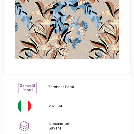
Grandeco
Kerama Marazzi
Marburg
..
Prima Italiana
Rasch
Roberto Borzagi
Sirpi
Victoria Stenova
Zambaiti
Zambaiti Parati
Parati
Zambaiti
Zambaiti Parati
Италия
Коллекция
Savana