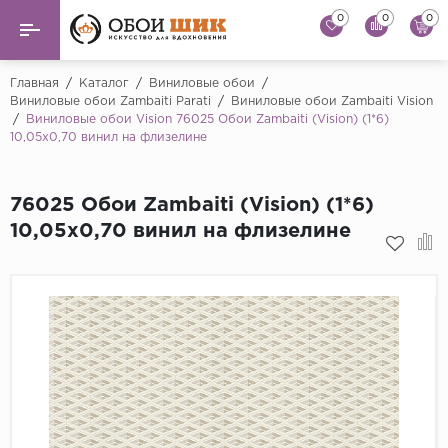
0
0
0
Назад
Назад
Главная
/
Каталог
/
Виниловые обои
/
Виниловые обои Zambaiti Parati
/
Виниловые обои Zambaiti Vision
/
Виниловые обои Vision 76025 Обои Zambaiti (Vision) (1*6)
...
Виниловые обои
10,05x0,70 винил на флизелине
Alessandro Allori
Флизелиновые обои
Andrea Rossi
76025 Обои Zambaiti (Vision) (1*6)
Флоковые обои
Artsimple
10,05x0,70 винил на флизелине
AS Creation
Фрески
Bernardo Bartaluc
Обои панно
Cristiana Masi
Decori Decori
Обои под покраску
...
Краска
Emiliana Parati
Fipar