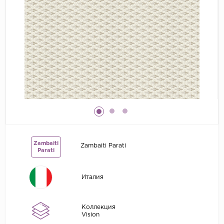
Grandeco
Kerama Marazzi
Marburg
..
Prima Italiana
Rasch
Roberto Borzagi
Sirpi
Victoria Stenova
Zambaiti
Zambaiti Parati
Parati
Zambaiti
Zambaiti Parati
Италия
Коллекция
Vision