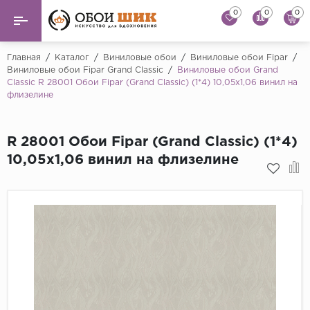
0
0
0
Назад
Назад
Главная
/
Каталог
/
Виниловые обои
/
Виниловые обои Fipar
/
Виниловые обои Fipar Grand Classic
/
Виниловые обои Grand
Classic R 28001 Обои Fipar (Grand Classic) (1*4) 10,05х1,06 винил на
...
Виниловые обои
флизелине
Alessandro Allori
Флизелиновые обои
Andrea Rossi
R 28001 Обои Fipar (Grand Classic) (1*4)
Флоковые обои
Artsimple
10,05х1,06 винил на флизелине
AS Creation
Фрески
Bernardo Bartaluc
Обои панно
Cristiana Masi
Decori Decori
Обои под покраску
...
Краска
Emiliana Parati
Fipar