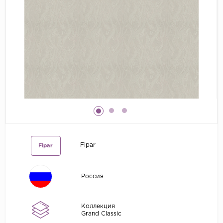
Grandeco
Kerama Marazzi
Marburg
..
Prima Italiana
Rasch
Roberto Borzagi
Sirpi
Victoria Stenova
Fipar
Fipar
Zambaiti
Zambaiti Parati
Россия
Коллекция
Grand Classic