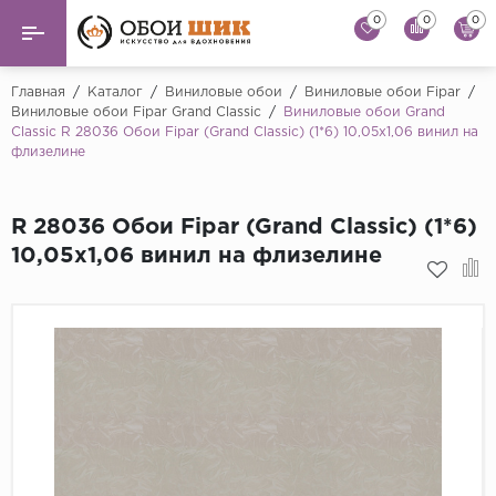
0
0
0
Назад
Назад
Главная
/
Каталог
/
Виниловые обои
/
Виниловые обои Fipar
/
Виниловые обои Fipar Grand Classic
/
Виниловые обои Grand
Classic R 28036 Обои Fipar (Grand Classic) (1*6) 10,05х1,06 винил на
...
Виниловые обои
флизелине
Alessandro Allori
Флизелиновые обои
Andrea Rossi
R 28036 Обои Fipar (Grand Classic) (1*6)
Флоковые обои
Artsimple
10,05х1,06 винил на флизелине
AS Creation
Фрески
Bernardo Bartaluc
Обои панно
Cristiana Masi
Decori Decori
Обои под покраску
...
Краска
Emiliana Parati
Fipar