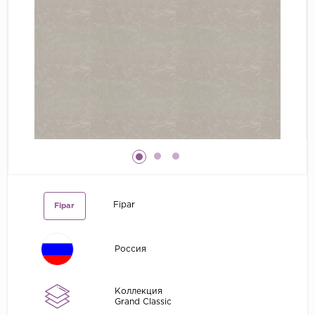
Grandeco
Kerama Marazzi
Marburg
..
Prima Italiana
Rasch
Roberto Borzagi
Sirpi
Victoria Stenova
Fipar
Fipar
Zambaiti
Zambaiti Parati
Россия
Коллекция
Grand Classic