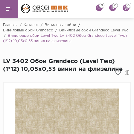
0
0
0
Назад
Назад
Главная
/
Каталог
/
Виниловые обои
/
Виниловые обои Grandeco
/
Виниловые обои Grandeco Level Two
/
Виниловые обои Level Two LV 3402 Обои Grandeco (Level Two)
...
Виниловые обои
(1*12) 10,05х0,53 винил на флизелине
Alessandro Allori
Флизелиновые обои
Andrea Rossi
LV 3402 Обои Grandeco (Level Two)
Флоковые обои
Artsimple
(1*12) 10,05х0,53 винил на флизелине
AS Creation
Фрески
Bernardo Bartaluc
Обои панно
Cristiana Masi
Decori Decori
Обои под покраску
...
Краска
Emiliana Parati
Fipar