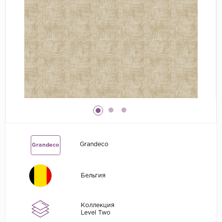
Grandeco
Kerama Marazzi
Marburg
..
Prima Italiana
Rasch
Roberto Borzagi
Sirpi
Victoria Stenova
Grandeco
Grandeco
Zambaiti
Zambaiti Parati
Бельгия
Коллекция
Level Two