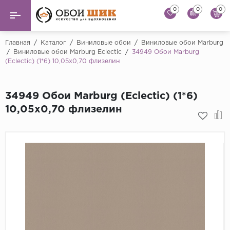
0
0
0
Назад
Назад
Главная
/
Каталог
/
Виниловые обои
/
Виниловые обои Marburg
/
Виниловые обои Marburg Eclectic
/
34949 Обои Marburg
(Eclectic) (1*6) 10,05x0,70 флизелин
...
Виниловые обои
Alessandro Allori
Флизелиновые обои
34949 Обои Marburg (Eclectic) (1*6)
Andrea Rossi
10,05x0,70 флизелин
Флоковые обои
Artsimple
AS Creation
Фрески
Bernardo Bartaluc
Обои панно
Cristiana Masi
Decori Decori
Обои под покраску
...
Краска
Emiliana Parati
Fipar