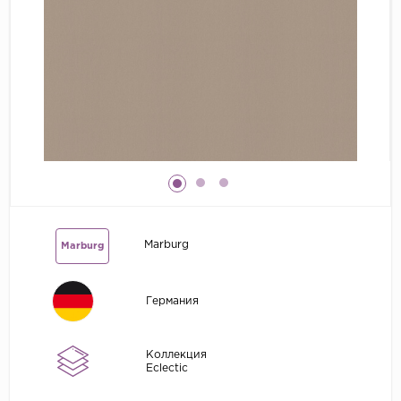
Grandeco
Kerama Marazzi
Marburg
..
Prima Italiana
Rasch
Roberto Borzagi
Sirpi
Marburg
Marburg
Victoria Stenova
Zambaiti
Германия
Zambaiti Parati
Коллекция
Eclectic