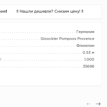
ие❗️
‼️ Нашли дешевле? Снизим цену! ‼️
Германия
Gloockler Pompoos Provence
Флизелин
0.53 м
т.
1.000
35696