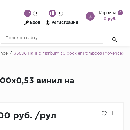
Корзина
0
0
0
0 руб.
Вход
Регистрация
ence
/
35696 Панно Marburg (Gloockler Pompoos Provence)
,00x0,53 винил на
00 руб.
/
рул