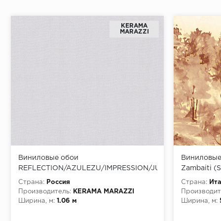
KERAMA
MARAZZI
Виниловые обои
Виниловые
REFLECTION/AZULEZU/IMPRESSION/JUNGLE/EXOTIK/OA
Zambaiti (S
KM7909 Обои Kerama Marazzi
на флизел
Страна:
Россия
Страна:
Ит
(Reflection/Azulezu/Impression/Jungle/Exotik/Oasis)
Производитель:
KERAMA MARAZZI
Производит
(1*4) 10,05*1,06 винил на флизелине
Ширина, м:
1.06 м
Ширина, м: