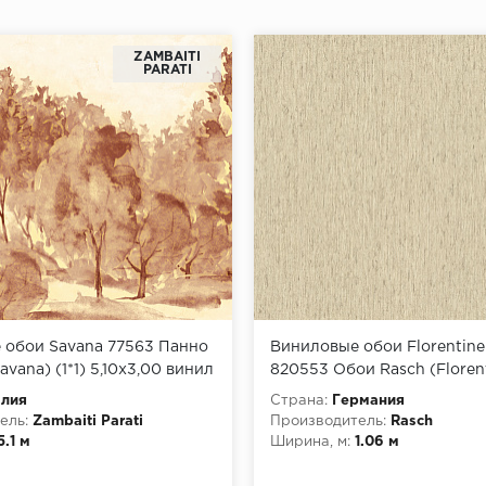
ZAMBAITI
PARATI
 обои Savana 77563 Панно
Виниловые обои Florentine
SIS
avana) (1*1) 5,10х3,00 винил
820553 Обои Rasch (Floren
ине
Incanto) (1*6) 10,05x1,06 ви
алия
Страна:
Германия
флизелине
ель:
Zambaiti Parati
Производитель:
Rasch
5.1 м
Ширина, м:
1.06 м