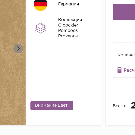
Германия
Коллекция
Gloockler
Pompoos
Provence
Количес
Расч
Внимание цвет!
Всего: