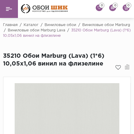
0
0
0
Назад
Назад
Главная
/
Каталог
/
Виниловые обои
/
Виниловые обои Marburg
/
Виниловые обои Marburg Lava
/
35210 Обои Marburg (Lava) (1*6)
10,05x1,06 винил на флизелине
...
Виниловые обои
Alessandro Allori
Флизелиновые обои
35210 Обои Marburg (Lava) (1*6)
Andrea Rossi
10,05x1,06 винил на флизелине
Флоковые обои
Artsimple
AS Creation
Фрески
Bernardo Bartaluc
Обои панно
Cristiana Masi
Decori Decori
Обои под покраску
...
Краска
Emiliana Parati
Fipar