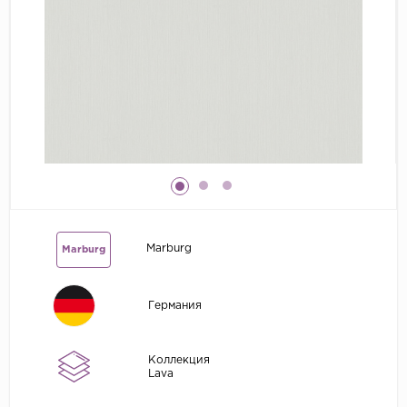
Grandeco
Kerama Marazzi
Marburg
..
Prima Italiana
Rasch
Roberto Borzagi
Sirpi
Marburg
Marburg
Victoria Stenova
Zambaiti
Германия
Zambaiti Parati
Коллекция
Lava