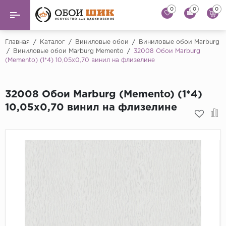
0
0
0
Назад
Назад
Главная
/
Каталог
/
Виниловые обои
/
Виниловые обои Marburg
/
Виниловые обои Marburg Memento
/
32008 Обои Marburg
(Memento) (1*4) 10,05x0,70 винил на флизелине
...
Виниловые обои
Alessandro Allori
Флизелиновые обои
32008 Обои Marburg (Memento) (1*4)
Andrea Rossi
10,05x0,70 винил на флизелине
Флоковые обои
Artsimple
AS Creation
Фрески
Bernardo Bartaluc
Обои панно
Cristiana Masi
Decori Decori
Обои под покраску
...
Краска
Emiliana Parati
Fipar