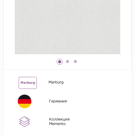
Grandeco
Kerama Marazzi
Marburg
..
Prima Italiana
Rasch
Roberto Borzagi
Sirpi
Marburg
Marburg
Victoria Stenova
Zambaiti
Германия
Zambaiti Parati
Коллекция
Memento