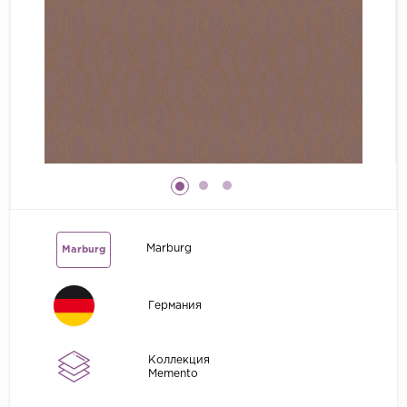
Grandeco
Kerama Marazzi
Marburg
..
Prima Italiana
Rasch
Roberto Borzagi
Sirpi
Marburg
Marburg
Victoria Stenova
Zambaiti
Германия
Zambaiti Parati
Коллекция
Memento