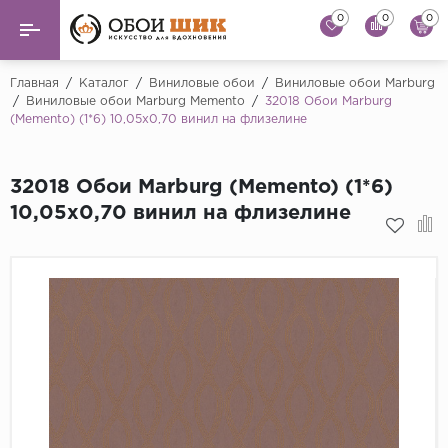
0
0
0
Назад
Назад
Главная
/
Каталог
/
Виниловые обои
/
Виниловые обои Marburg
/
Виниловые обои Marburg Memento
/
32018 Обои Marburg
(Memento) (1*6) 10,05x0,70 винил на флизелине
...
Виниловые обои
Alessandro Allori
Флизелиновые обои
32018 Обои Marburg (Memento) (1*6)
Andrea Rossi
10,05x0,70 винил на флизелине
Флоковые обои
Artsimple
AS Creation
Фрески
Bernardo Bartaluc
Обои панно
Cristiana Masi
Decori Decori
Обои под покраску
...
Краска
Emiliana Parati
Fipar