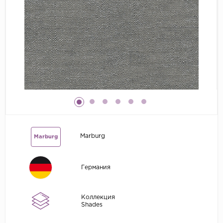
Grandeco
Kerama Marazzi
Marburg
..
Prima Italiana
Rasch
Roberto Borzagi
Sirpi
Marburg
Marburg
Victoria Stenova
Zambaiti
Германия
Zambaiti Parati
Коллекция
Shades