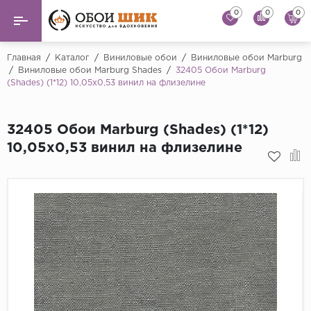
0
0
0
Назад
Назад
Главная
/
Каталог
/
Виниловые обои
/
Виниловые обои Marburg
/
Виниловые обои Marburg Shades
/
32405 Обои Marburg
(Shades) (1*12) 10,05x0,53 винил на флизелине
...
Виниловые обои
Alessandro Allori
Флизелиновые обои
32405 Обои Marburg (Shades) (1*12)
Andrea Rossi
10,05x0,53 винил на флизелине
Флоковые обои
Artsimple
AS Creation
Фрески
Bernardo Bartaluc
Обои панно
Cristiana Masi
Decori Decori
Обои под покраску
...
Краска
Emiliana Parati
Fipar