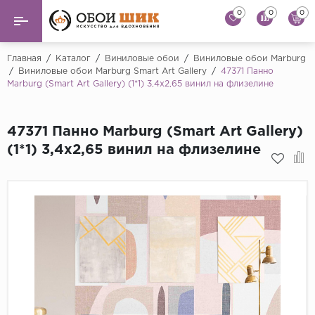
0
0
0
Назад
Назад
Главная
/
Каталог
/
Виниловые обои
/
Виниловые обои Marburg
/
Виниловые обои Marburg Smart Art Gallery
/
47371 Панно
Marburg (Smart Art Gallery) (1*1) 3,4x2,65 винил на флизелине
...
Виниловые обои
Alessandro Allori
Флизелиновые обои
47371 Панно Marburg (Smart Art Gallery)
Andrea Rossi
(1*1) 3,4x2,65 винил на флизелине
Флоковые обои
Artsimple
AS Creation
Фрески
Bernardo Bartaluc
Обои панно
Cristiana Masi
Decori Decori
Обои под покраску
...
Краска
Emiliana Parati
Fipar