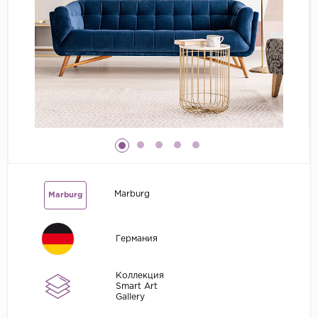
Grandeco
Kerama Marazzi
Marburg
..
Prima Italiana
Rasch
Roberto Borzagi
Sirpi
Marburg
Marburg
Victoria Stenova
Zambaiti
Германия
Zambaiti Parati
Коллекция
Smart Art
Gallery