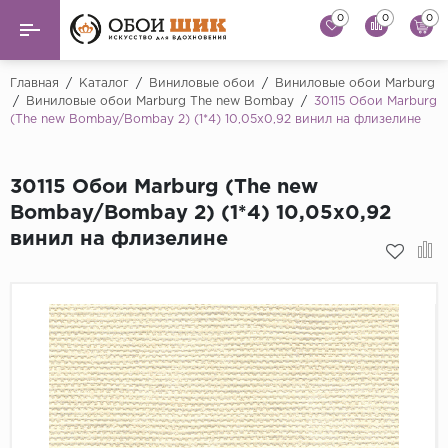
0
0
0
Назад
Назад
Главная
/
Каталог
/
Виниловые обои
/
Виниловые обои Marburg
/
Виниловые обои Marburg The new Bombay
/
30115 Обои Marburg
(The new Bombay/Bombay 2) (1*4) 10,05x0,92 винил на флизелине
...
Виниловые обои
Alessandro Allori
Флизелиновые обои
30115 Обои Marburg (The new
Andrea Rossi
Bombay/Bombay 2) (1*4) 10,05x0,92
Флоковые обои
Artsimple
винил на флизелине
AS Creation
Фрески
Bernardo Bartaluc
Обои панно
Cristiana Masi
Decori Decori
Обои под покраску
...
Краска
Emiliana Parati
Fipar