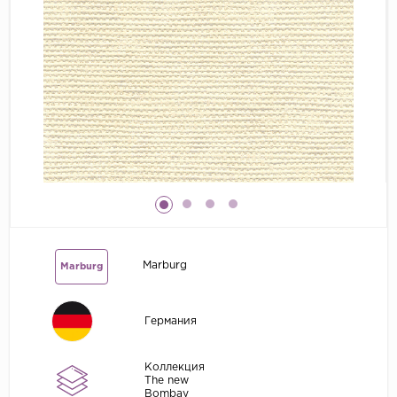
Grandeco
Kerama Marazzi
Marburg
..
Prima Italiana
Rasch
Roberto Borzagi
Sirpi
Victoria Stenova
Marburg
Marburg
Zambaiti
Zambaiti Parati
Германия
Коллекция
The new
Bombay