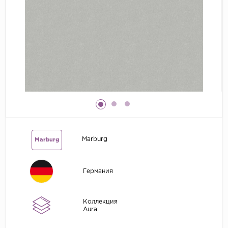
Grandeco
Kerama Marazzi
Marburg
..
Prima Italiana
Rasch
Roberto Borzagi
Sirpi
Marburg
Marburg
Victoria Stenova
Zambaiti
Германия
Zambaiti Parati
Коллекция
Aura