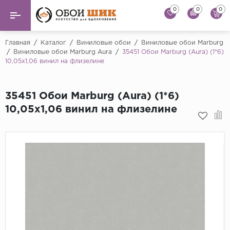
0
0
0
Назад
Назад
Главная
/
Каталог
/
Виниловые обои
/
Виниловые обои Marburg
/
Виниловые обои Marburg Aura
/
35451 Обои Marburg (Aura) (1*6)
10,05x1,06 винил на флизелине
...
Виниловые обои
Alessandro Allori
Флизелиновые обои
35451 Обои Marburg (Aura) (1*6)
Andrea Rossi
10,05x1,06 винил на флизелине
Флоковые обои
Artsimple
AS Creation
Фрески
Bernardo Bartaluc
Обои панно
Cristiana Masi
Decori Decori
Обои под покраску
...
Краска
Emiliana Parati
Fipar