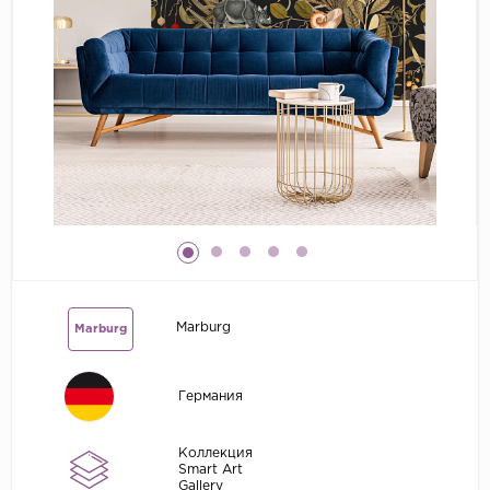
Grandeco
Kerama Marazzi
Marburg
..
Prima Italiana
Rasch
Roberto Borzagi
Sirpi
Victoria Stenova
Marburg
Marburg
Zambaiti
Zambaiti Parati
Германия
Коллекция
Smart Art
Gallery