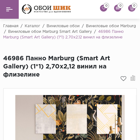
0
0
0
Назад
Назад
Главная
/
Каталог
/
Виниловые обои
/
Виниловые обои Marburg
/
Виниловые обои Marburg Smart Art Gallery
/
46986 Панно
Marburg (Smart Art Gallery) (1*1) 2,70x2,12 винил на флизелине
...
Виниловые обои
Alessandro Allori
Флизелиновые обои
46986 Панно Marburg (Smart Art
Andrea Rossi
Gallery) (1*1) 2,70x2,12 винил на
Флоковые обои
Artsimple
флизелине
AS Creation
Фрески
Bernardo Bartaluc
Обои панно
Cristiana Masi
Decori Decori
Обои под покраску
...
Краска
Emiliana Parati
Fipar