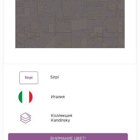
Grandeco
Kerama Marazzi
Marburg
..
Prima Italiana
Rasch
Roberto Borzagi
Sirpi
Sirpi
Sirpi
Victoria Stenova
Италия
Zambaiti
Zambaiti Parati
Коллекция
Kandinsky
ВНИМАНИЕ ЦВЕТ!