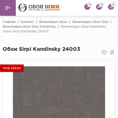
0
0
0
Назад
Назад
Главная
/
Каталог
/
Виниловые обои
/
Виниловые обои Sirpi
/
Виниловые обои Sirpi Kandinsky
/
Виниловые обои Kandinsky
Обои Sirpi Kandinsky 24003
...
Виниловые обои
Alessandro Allori
Флизелиновые обои
Обои Sirpi Kandinsky 24003
Andrea Rossi
Флоковые обои
Artsimple
AS Creation
Фрески
ПОД ЗАКАЗ
Bernardo Bartaluc
Обои панно
Cristiana Masi
Decori Decori
Обои под покраску
...
Краска
Emiliana Parati
Fipar