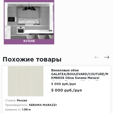
КУХНЯ
Похожие товары
Виниловые обои
GALATEA/BOULEVARD/COUTURE/MA
KM6806 Обои Kerama Marazzi
(Galatea/Boulevard/Couture/Marmaros)
5 000 руб./рул
(1*4) 10,05*1,06 винил на
флизелине
5 000 руб./рул
Страна:
Россия
Производитель:
KERAMA MARAZZI
Ширина, м:
1.06 м