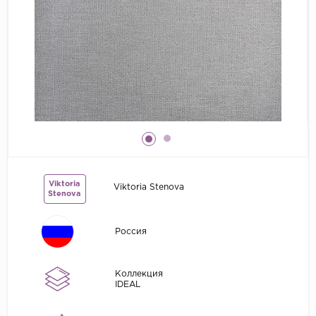
Grandeco
Kerama Marazzi
Marburg
..
Prima Italiana
Rasch
Roberto Borzagi
Sirpi
Viktoria
Viktoria Stenova
Stenova
Victoria Stenova
Zambaiti
Россия
Zambaiti Parati
Коллекция
IDEAL