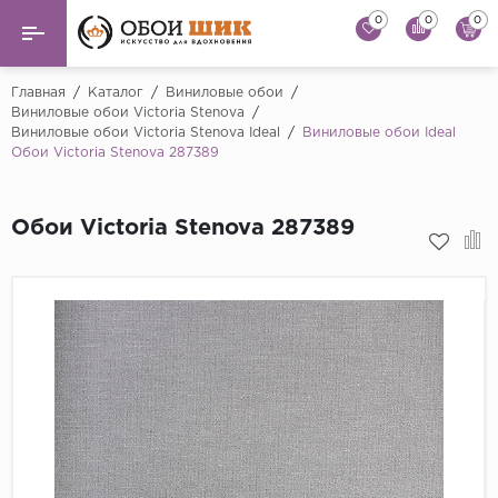
0
0
0
Назад
Назад
Главная
/
Каталог
/
Виниловые обои
/
Виниловые обои Victoria Stenova
/
Виниловые обои Victoria Stenova Ideal
/
Виниловые обои Ideal
...
Виниловые обои
Обои Victoria Stenova 287389
Alessandro Allori
Флизелиновые обои
Andrea Rossi
Обои Victoria Stenova 287389
Флоковые обои
Artsimple
AS Creation
Фрески
Bernardo Bartaluc
Обои панно
Cristiana Masi
Decori Decori
Обои под покраску
...
Краска
Emiliana Parati
Fipar