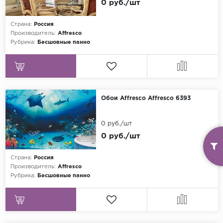
0 руб./шт
Страна:
Россия
Производитель:
Affresco
Рубрика:
Бесшовные панно
Обои Affresco Affresco 6393
0 руб./шт
0 руб./шт
Страна:
Россия
Производитель:
Affresco
Рубрика:
Бесшовные панно