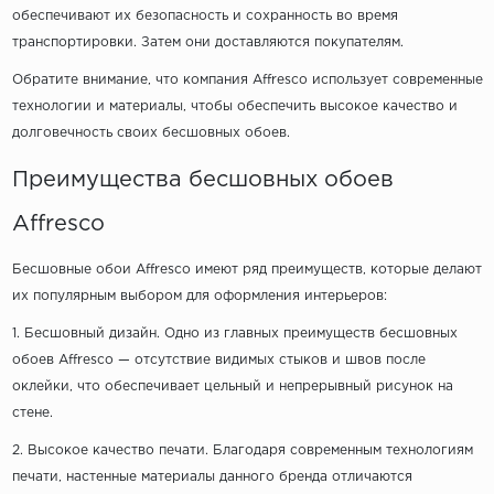
обеспечивают их безопасность и сохранность во время
транспортировки. Затем они доставляются покупателям.
Обратите внимание, что компания Affresco использует современные
технологии и материалы, чтобы обеспечить высокое качество и
долговечность своих бесшовных обоев.
Преимущества бесшовных обоев
Affresco
Бесшовные обои Affresco имеют ряд преимуществ, которые делают
их популярным выбором для оформления интерьеров:
1. Бесшовный дизайн. Одно из главных преимуществ бесшовных
обоев Affresco — отсутствие видимых стыков и швов после
оклейки, что обеспечивает цельный и непрерывный рисунок на
стене.
2. Высокое качество печати. Благодаря современным технологиям
печати, настенные материалы данного бренда отличаются