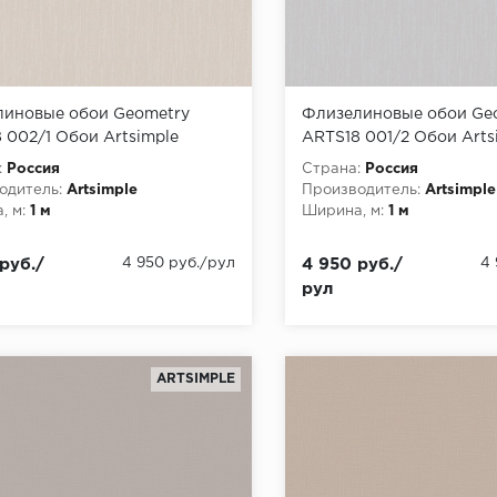
иновые обои Geometry
Флизелиновые обои Ge
 002/1 Обои Artsimple
ARTS18 001/2 Обои Arts
ry) (1*6) 10,05x1,00
(Geometry) (1*6) 10,05x1
:
Россия
Страна:
Россия
лин
флизелин
одитель:
Artsimple
Производитель:
Artsimple
, м:
1 м
Ширина, м:
1 м
руб./
4 950 руб./рул
4 950 руб./
4
рул
ARTSIMPLE