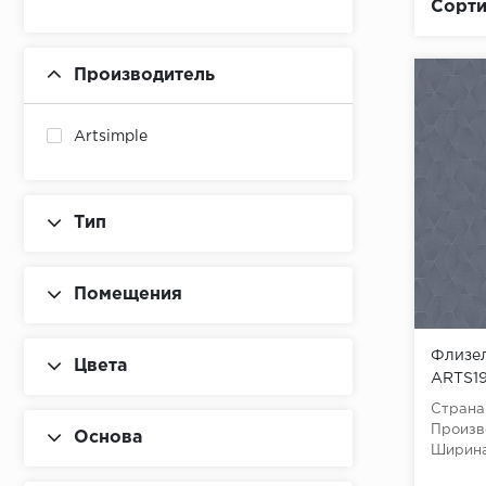
Сорти
Производитель
Artsimple
Тип
Помещения
Флизел
Цвета
ARTS19
(Geomet
Страна
флизе
Произв
Основа
Ширина