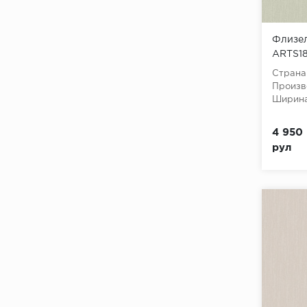
Флизел
ARTS18
(Geomet
Страна
флизе
Произв
Ширина
4 950 
рул