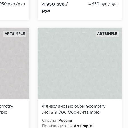
 950 руб./рул
4 950 руб./
4 950 руб./рул
рул
ARTSIMPLE
ARTSIMPLE
ometry
Флизелиновые обои Geometry
mple
ARTS19 006 Обои Artsimple
,00
(Geometry) (1*6) 10,05x1,00
Страна:
Россия
флизелин
Производитель:
Artsimple