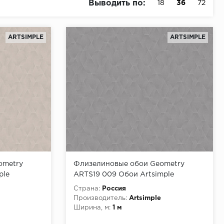
Выводить по:
18
36
72
ARTSIMPLE
ARTSIMPLE
ometry
Флизелиновые обои Geometry
ple
ARTS19 009 Обои Artsimple
,00
(Geometry) (1*6) 10,05x1,00
Страна:
Россия
флизелин
Производитель:
Artsimple
Ширина, м:
1 м