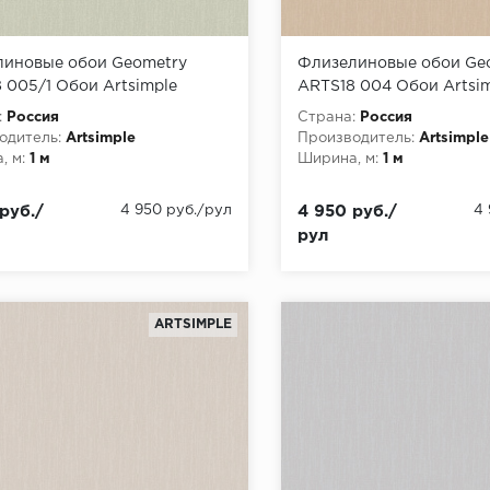
иновые обои Geometry
Флизелиновые обои Ge
 005/1 Обои Artsimple
ARTS18 004 Обои Artsi
ry) (1*6) 10,05x1,00
(Geometry) (1*6) 10,05x1
:
Россия
Страна:
Россия
лин
флизелин
одитель:
Artsimple
Производитель:
Artsimple
, м:
1 м
Ширина, м:
1 м
руб./
4 950 руб./рул
4 950 руб./
4
рул
ARTSIMPLE