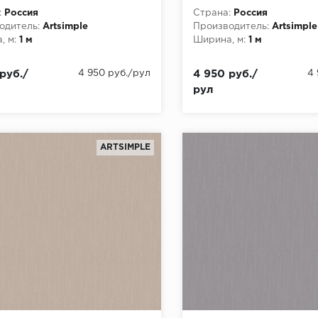
ry) (1*6) 10,05x1,00
(Geometry) (1*6) 10,05x1
:
Россия
Страна:
Россия
лин
флизелин
одитель:
Artsimple
Производитель:
Artsimple
, м:
1 м
Ширина, м:
1 м
руб./
4 950 руб./рул
4 950 руб./
4
рул
ARTSIMPLE