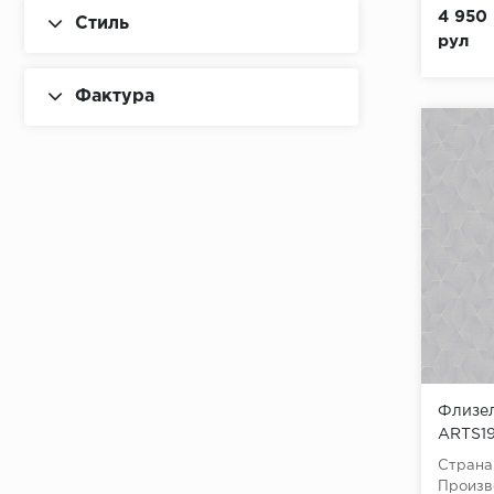
4 950 
Стиль
рул
Фактура
Флизел
ARTS19
(Geomet
Страна
флизе
Произв