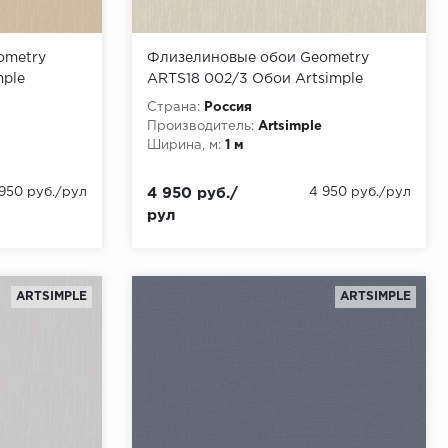
ometry
Флизелиновые обои Geometry
mple
ARTS18 002/3 Обои Artsimple
,00
(Geometry) (1*6) 10,05x1,00
Страна:
Россия
флизелин
Производитель:
Artsimple
Ширина, м:
1 м
 950 руб./рул
4 950 руб./
4 950 руб./рул
рул
ARTSIMPLE
ARTSIMPLE