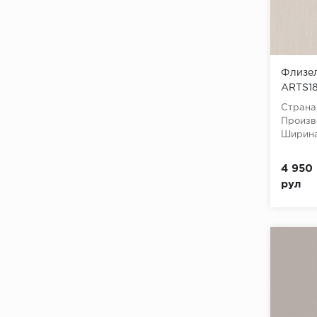
Флизел
ARTS18
(Geomet
Страна
флизе
Произв
Ширина
4 950 
рул