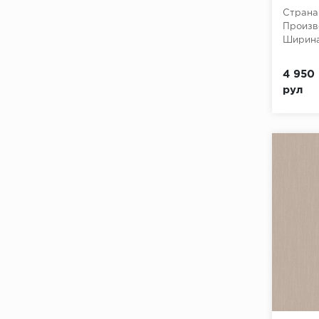
(Geomet
Страна
флизе
Произв
Ширина
4 950 
рул