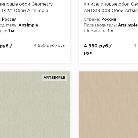
иновые обои Geometry
Флизелиновые обои Ge
 012/1 Обои Artsimple
ARTS18 009 Обои Artsi
ry) (1*6) 10,05x1,00
(Geometry) (1*6) 10,05x1
:
Россия
Страна:
Россия
лин
флизелин
одитель:
Artsimple
Производитель:
Artsimple
, м:
1 м
Ширина, м:
1 м
руб./
4 950 руб./рул
4 950 руб./
4
рул
ARTSIMPLE