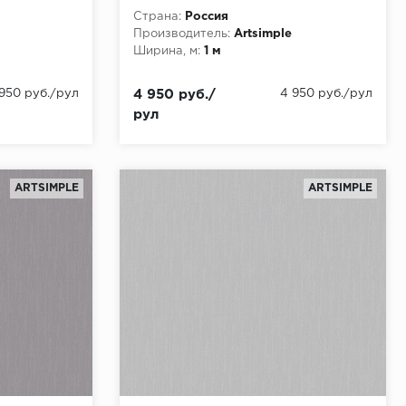
,00
(Geometry) (1*6) 10,05x1,00
Страна:
Россия
флизелин
Производитель:
Artsimple
Ширина, м:
1 м
 950 руб./рул
4 950 руб./
4 950 руб./рул
рул
ARTSIMPLE
ARTSIMPLE