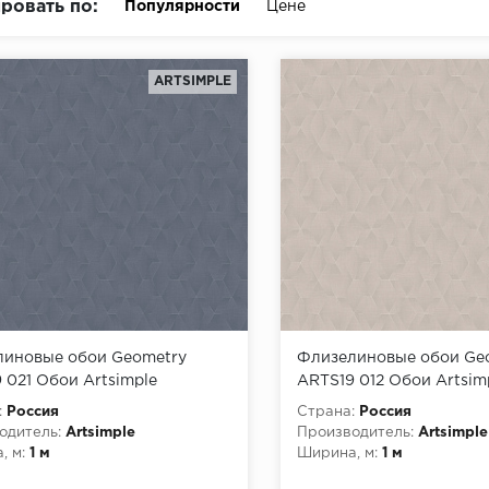
ровать по:
Популярности
Цене
ARTSIMPLE
иновые обои Geometry
Флизелиновые обои Ge
 021 Обои Artsimple
ARTS19 012 Обои Artsim
ry) (1*6) 10,05x1,00
(Geometry) (1*6) 10,05x1
:
Россия
Страна:
Россия
лин
флизелин
одитель:
Artsimple
Производитель:
Artsimple
, м:
1 м
Ширина, м:
1 м