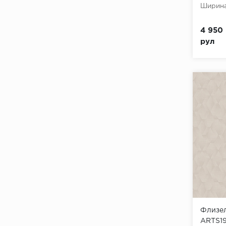
Ширина
4 950 
рул
Флизел
ARTS19