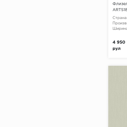
Флизел
ARTS18
(Geomet
Страна
флизе
Произв
Ширина
4 950 
рул