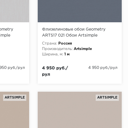
ometry
Флизелиновые обои Geometry
imple
ARTS17 021 Обои Artsimple
,00
(Geometry) (1*6) 10,05x1,00
Страна:
Россия
флизелин
Производитель:
Artsimple
Ширина, м:
1 м
 950 руб./рул
4 950 руб./
4 950 руб./рул
рул
ARTSIMPLE
ARTSIMPLE