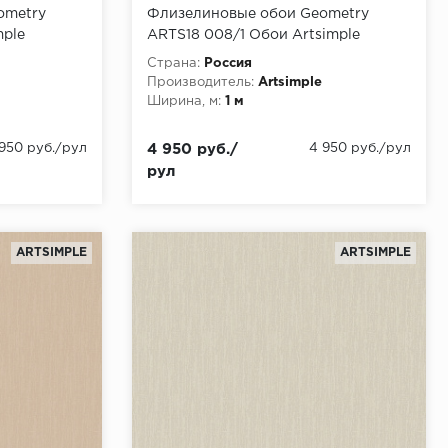
ometry
Флизелиновые обои Geometry
mple
ARTS18 008/1 Обои Artsimple
,00
(Geometry) (1*6) 10,05x1,00
Страна:
Россия
флизелин
Производитель:
Artsimple
Ширина, м:
1 м
 950 руб./рул
4 950 руб./
4 950 руб./рул
рул
ARTSIMPLE
ARTSIMPLE