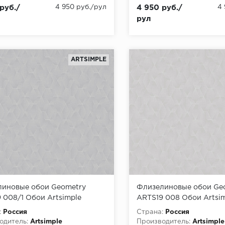
руб./
4 950 руб./рул
4 950 руб./
4
рул
ARTSIMPLE
иновые обои Geometry
Флизелиновые обои Ge
 008/1 Обои Artsimple
ARTS19 008 Обои Artsi
ry) (1*6) 10,05x1,00
(Geometry) (1*6) 10,05x1
:
Россия
Страна:
Россия
лин
флизелин
одитель:
Artsimple
Производитель:
Artsimple