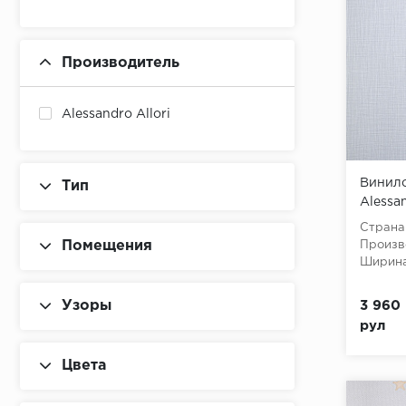
Производитель
Alessandro Allori
Винило
Тип
Alessan
Страна
Помещения
Произв
Ширина
Узоры
3 960 
рул
Цвета