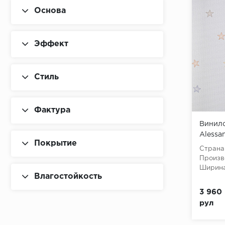
Основа
Эффект
Стиль
Фактура
Винило
Alessan
Покрытие
Страна
Произв
Ширина
Влагостойкость
3 960 
рул