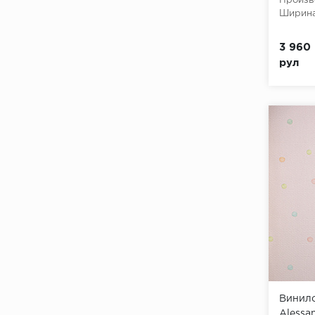
Произв
Ширина
3 960 
рул
Винило
Alessan