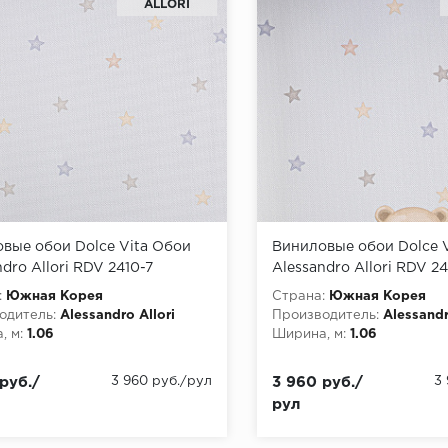
ALLORI
вые обои Dolce Vita Обои
Виниловые обои Dolce 
dro Allori RDV 2410-7
Alessandro Allori RDV 2
:
Южная Корея
Страна:
Южная Корея
одитель:
Alessandro Allori
Производитель:
Alessandr
, м:
1.06
Ширина, м:
1.06
руб./
3 960 руб./рул
3 960 руб./
3
рул