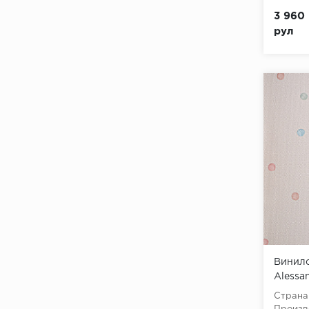
3 960 
рул
Винило
Alessan
Страна