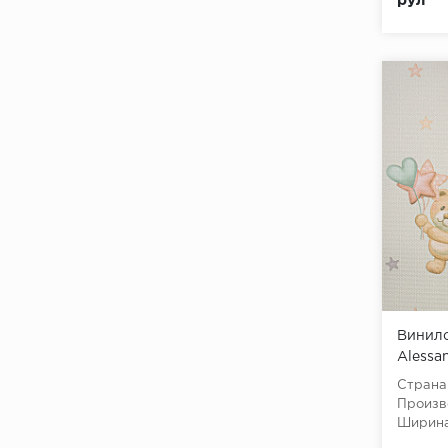
рул
Винило
Alessa
Страна
Произв
Ширина