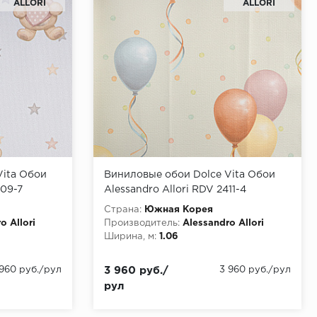
ALLORI
ALLORI
Vita Обои
Виниловые обои Dolce Vita Обои
409-7
Alessandro Allori RDV 2411-4
Страна:
Южная Корея
o Allori
Производитель:
Alessandro Allori
Ширина, м:
1.06
 960 руб./рул
3 960 руб./
3 960 руб./рул
рул