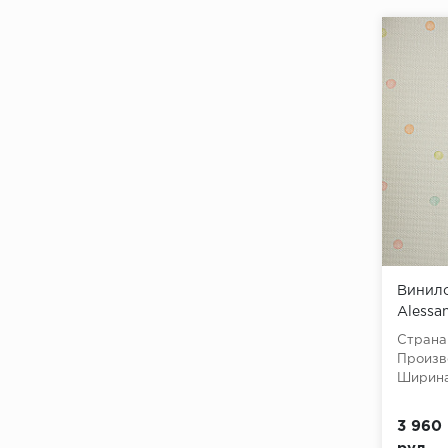
Винило
Alessan
Страна
Произв
Ширина
3 960 