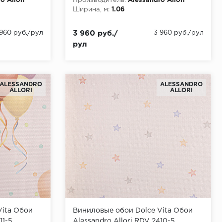
o Allori
Производитель:
Alessandro Allori
Ширина, м:
1.06
 960 руб./рул
3 960 руб./
3 960 руб./рул
рул
ALESSANDRO
ALESSANDRO
ALLORI
ALLORI
Vita Обои
Виниловые обои Dolce Vita Обои
11-5
Alessandro Allori RDV 2410-5