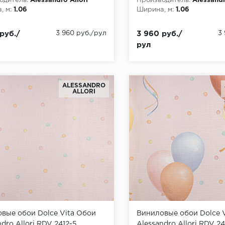
одитель:
Alessandro Allori
Производитель:
Alessandr
, м:
1.06
Ширина, м:
1.06
руб./
3 960 руб./рул
3 960 руб./
3
рул
ALESSANDRO
ALLORI
вые обои Dolce Vita Обои
Виниловые обои Dolce 
dro Allori RDV 2412-5
Alessandro Allori RDV 24