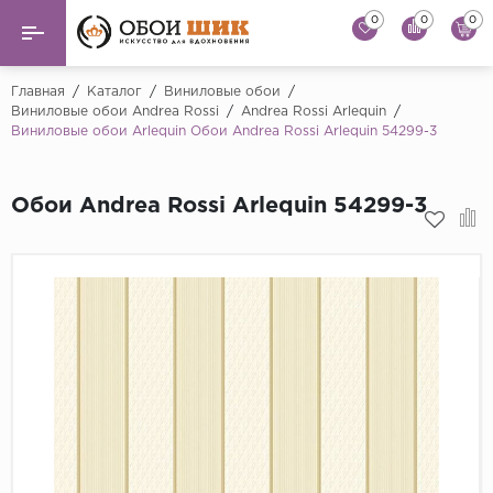
0
0
0
Назад
Назад
Главная
/
Каталог
/
Виниловые обои
/
Виниловые обои Andrea Rossi
/
Andrea Rossi Arlequin
/
Виниловые обои Arlequin Обои Andrea Rossi Arlequin 54299-3
...
Виниловые обои
Alessandro Allori
Флизелиновые обои
Обои Andrea Rossi Arlequin 54299-3
Andrea Rossi
Флоковые обои
Artsimple
AS Creation
Фрески
Bernardo Bartaluc
Обои панно
Cristiana Masi
Decori Decori
Обои под покраску
...
Краска
Emiliana Parati
Fipar