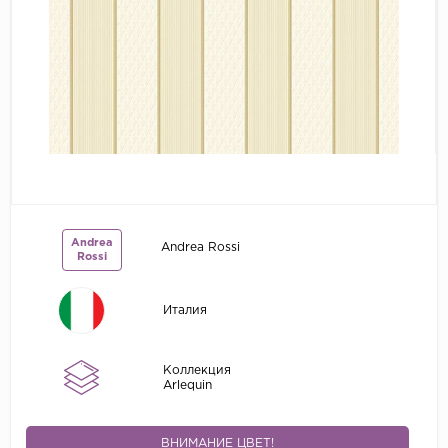
Grandeco
Kerama Marazzi
Marburg
..
Prima Italiana
Rasch
Roberto Borzagi
Andrea
Andrea Rossi
Sirpi
Rossi
Victoria Stenova
Италия
Zambaiti
Zambaiti Parati
Коллекция
Arlequin
ВНИМАНИЕ ЦВЕТ!