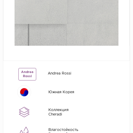
Grandeco
Kerama Marazzi
Marburg
..
Prima Italiana
Rasch
Roberto Borzagi
Andrea
Andrea Rossi
Sirpi
Rossi
Victoria Stenova
Южная Корея
Zambaiti
Zambaiti Parati
Коллекция
Cheradi
Влагостойкость