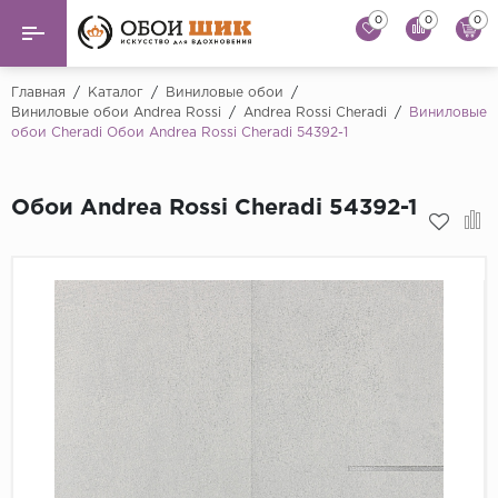
0
0
0
Назад
Назад
Главная
/
Каталог
/
Виниловые обои
/
Виниловые обои Andrea Rossi
/
Andrea Rossi Cheradi
/
Виниловые
обои Cheradi Обои Andrea Rossi Cheradi 54392-1
...
Виниловые обои
Alessandro Allori
Флизелиновые обои
Обои Andrea Rossi Cheradi 54392-1
Andrea Rossi
Флоковые обои
Artsimple
AS Creation
Фрески
Bernardo Bartaluc
Обои панно
Cristiana Masi
Decori Decori
Обои под покраску
...
Краска
Emiliana Parati
Fipar