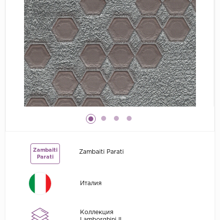
Grandeco
Kerama Marazzi
Marburg
..
Prima Italiana
Rasch
Roberto Borzagi
Sirpi
Victoria Stenova
Zambaiti
Zambaiti Parati
Zambaiti
Parati
Zambaiti Parati
Италия
Коллекция
Lamborghini II