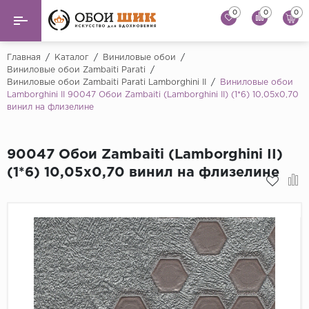
0
0
0
Назад
Назад
Главная
/
Каталог
/
Виниловые обои
/
Виниловые обои Zambaiti Parati
/
Виниловые обои Zambaiti Parati Lamborghini II
/
Виниловые обои
...
Виниловые обои
Lamborghini II 90047 Обои Zambaiti (Lamborghini II) (1*6) 10,05x0,70
Alessandro Allori
винил на флизелине
Флизелиновые обои
Andrea Rossi
Флоковые обои
Artsimple
90047 Обои Zambaiti (Lamborghini II)
(1*6) 10,05x0,70 винил на флизелине
AS Creation
Фрески
Bernardo Bartaluc
Обои панно
Cristiana Masi
Decori Decori
Обои под покраску
...
Краска
Emiliana Parati
Fipar