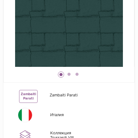
Grandeco
Kerama Marazzi
Marburg
..
Prima Italiana
Rasch
Roberto Borzagi
Sirpi
Victoria Stenova
Zambaiti
Zambaiti Parati
Zambaiti
Parati
Zambaiti Parati
Италия
Коллекция
Trussardi VIII