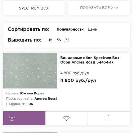
ПОКАЗАТЬ ВСЕ >>>
Grandeco
SPECTRUM BOX
Kerama Marazzi
Marburg
Сортировать по:
Популярности
Цене
..
Выводить по:
18
36
72
Prima Italiana
Rasch
Виниловые обои Spectrum Box
Обои Andrea Rossi 54454-17
Roberto Borzagi
4 800 руб./рул
Sirpi
4 800 руб./рул
Victoria Stenova
Страна:
Южная Корея
Zambaiti
Производитель:
Andrea Rossi
Zambaiti Parati
Ширина, м:
1.06