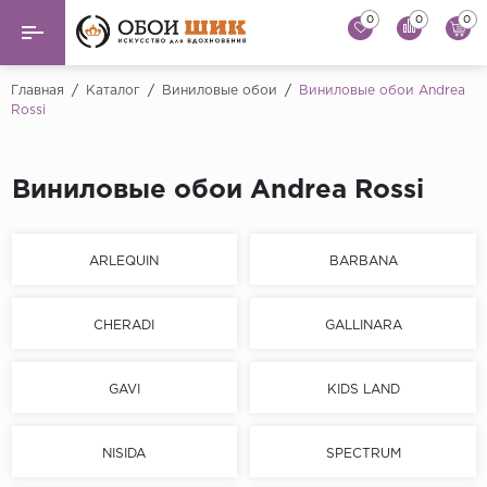
0
0
0
Назад
Назад
Главная
/
Каталог
/
Виниловые обои
/
Виниловые обои Andrea
Rossi
...
Виниловые обои
Alessandro Allori
Флизелиновые обои
Виниловые обои Andrea Rossi
Andrea Rossi
Флоковые обои
Artsimple
ARLEQUIN
BARBANA
AS Creation
Фрески
Bernardo Bartaluc
CHERADI
GALLINARA
Обои панно
Cristiana Masi
Decori Decori
Обои под покраску
GAVI
KIDS LAND
...
Краска
Emiliana Parati
NISIDA
SPECTRUM
Fipar